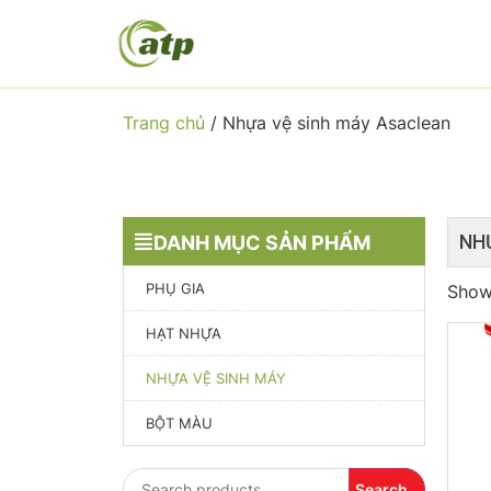
Trang chủ
/
Nhựa vệ sinh máy Asaclean
NH
DANH MỤC SẢN PHẨM
PHỤ GIA
Showi
HẠT NHỰA
NHỰA VỆ SINH MÁY
BỘT MÀU
Search